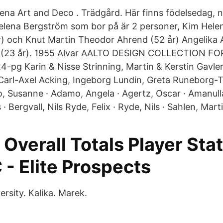
ena Art and Deco . Trädgård. Här finns födelsedag,
elena Bergström som bor på är 2 personer, Kim Helen
) och Knut Martin Theodor Ahrend (52 år) Angelika A
d (23 år). 1955 Alvar AALTO DESIGN COLLECTION 
-pg Karin & Nisse Strinning, Martin & Kerstin Gavler,
 Carl-Axel Acking, Ingeborg Lundin, Greta Runeborg-T
, Susanne · Adamo, Angela · Agertz, Oscar · Amanul
 · Bergvall, Nils Ryde, Felix · Ryde, Nils · Sahlen, Mar
 Overall Totals Player Stat
- Elite Prospects
ersity. Kalika. Marek.