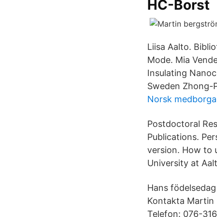
HC-Borst
Liisa Aalto. Bib
Mode. Mia Vendel
Insulating Nanoc
Sweden Zhong-Pen
Norsk medborgar
Postdoctoral Res
Publications. Pe
version. How to 
University at Aa
Hans födelsedag 
Kontakta Martin 
Telefon: 076-316