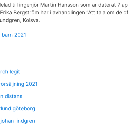
lad till ingenjör Martin Hansson som är daterat 7 apr
rika Bergström har i avhandlingen ”Att tala om de of
ndgren, Kolsva.
l barn 2021
rch legit
försäljning 2021
on distans
lund göteborg
johan lindgren