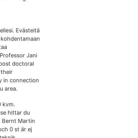
llesi. Evästeitä
kä kohdentamaan
taa
Professor Jani
post doctoral
their
y in connection
u area.
0 kvm.
e hittar du
. Bernt Martin
ch 0 st är ej
teknik.