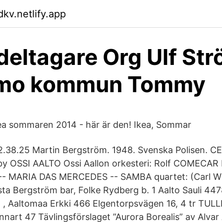
dkv.netlify.app
eltagare Org Ulf St
mo kommun Tommy
ea sommaren 2014 - här är den! Ikea, Sommar
 2.38.25 Martin Bergström. 1948. Svenska Polisen. 
by OSSI AALTO Ossi Aallon orkesteri: Rolf COMECA
) -- MARIA DAS MERCEDES -- SAMBA quartet: (Carl Wi
sta Bergström bar, Folke Rydberg b. 1 Aalto Sauli 44
altomaa Erkki 466 Elgentorpsvägen 16, 4 tr TULL
art 47 Tävlingsförslaget ”Aurora Borealis” av Alvar