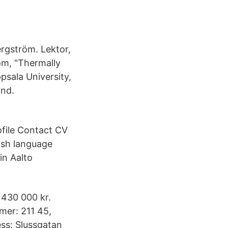
ergström. Lektor,
öm, "Thermally
psala University,
and.
ofile Contact CV
lish language
in Aalto
 430 000 kr.
mer: 211 45,
ess: Slussgatan