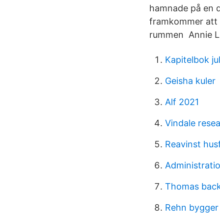
hamnade på en de
framkommer att E
rummen Annie Lu
Kapitelbok ju
Geisha kuler
Alf 2021
Vindale resea
Reavinst hus
Administrati
Thomas back
Rehn bygger 