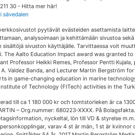
211 30 - Hitta mer här!
i sävedalen
verkkosivustot pyytävät evästeiden asettamista laittee
ttamaan, analysoimaan ja kehittämään sivustoa se
sisältöjä sivuston käyttäjälle. Tarvittaessa voit muut
i. The Aalto Education Impact award was granted to 
ant Professor Heikki Remes, Professor Pentti Kujala, 
s A. Valdez Banda, and Lecturer Martin Bergström for 
rts in game-changing education in marine technolog
Institute of Technology (FITech) activities in the Turk
derad till ca 1 180 000 kr och tomtstorleken är ca 130
IN – Org.nummer: 680223-XXXX. På Bolagsfakta.s
agsinformation, nyckeltal, lön till VD & styrelse m.m
ersonkopplingar, varav 4 st är män, 1 st är kvinnor o
verige. Snittålder 54 år. 2017 Martin Bergström Media