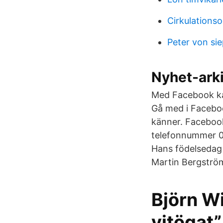
Cirkulations
Peter von si
Nyhet-arki
Med Facebook kan
Gå med i Facebo
känner. Facebook
telefonnummer 0
Hans födelsedag 
Martin Bergström
Björn W
vitögat”