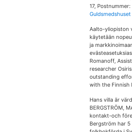
17, Postnummer: 
Guldsmedshuset 
Aalto-yliopiston 
käytetään nopeu
ja markkinoimaan 
evästeasetuksias
Romanoff, Assist
researcher Osiri
outstanding effo
with the Finnish 
Hans villa är vär
BERGSTRÖM, MART
kontakt-och föret
Bergström har 5 p
folkbokförda i S