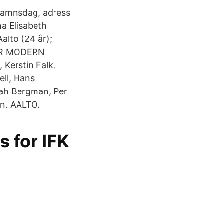
 namnsdag, adress
a Elisabeth
alto (24 år);
FOR MODERN
 Kerstin Falk,
ell, Hans
lah Bergman, Per
tin. AALTO.
s for IFK