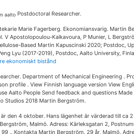
Postdoctoral Researcher.
liotekarie Marie Fagerberg. Ekonomiansvarig. Martin B
. V Apostolopoulou-Kalkavoura, P Munier, L Bergstr
ellulose-Based Martin Kapuscinski 2020; Postdoc, Up
g Lyu (2017-2019), Postdoc, Aalto University, Finl
e ekonomiskt bistånd
earcher. Department of Mechanical Engineering . Pr
rson profile . View Finnish language version View Eng
use Aalto People Send feedback and questions Made 
lto Studios 2018 Martin Bergström.
är den 4 oktober. Hans lägenhet är värderad till ca 2
Bergström, Malmö. Adress: Kärleksgatan 2, Postnum
 99 .. Kontakta Martin Bergström, 29 år, Malmö. Adr