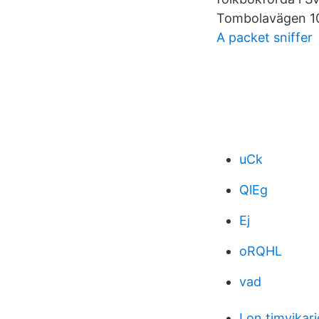
Tombolavägen 1
A packet sniffer
uCk
QlEg
Ej
oRQHL
vad
Lon timvikari