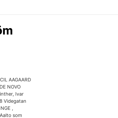
röm
CECIL AAGAARD
R DE NOVO
nther, Ivar
78 Videgatan
INGE ,
 Aalto som