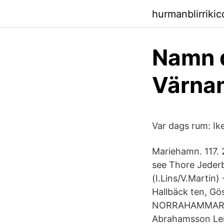
hurmanblirrikic
Namn d
Värna
Var dags rum: Ik
Mariehamn. 117.
see Thore Jeder
(I.Lins/V.Martin
Hallbäck ten, Gö
NORRAHAMMAR , A
Abrahamsson Lenn